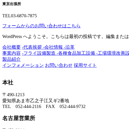
東京出張所
TEL
03-6870-7875
フォームからのお問い合わせはこちら
WordPress へようこそ。こちらは最初の投稿です。編集
会社概要
-代表挨拶
-会社情報
-沿革
事業内容
-フライ設備製造
-各種食品加工設備
-工場環境改善
製品紹介
インフォメーション
お問い合わせ
採用サイト
本社
〒490-1213
愛知県あま市乙之子江又ギ2番地
TEL 052-444-2116 FAX 052-444-9732
名古屋営業所