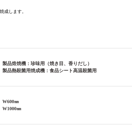
焼成します。
製品焙焼機：珍味用（焼き目、香りだし）
製品熱殺菌用焼成機：食品シート高温殺菌用
W600㎜
W1000㎜