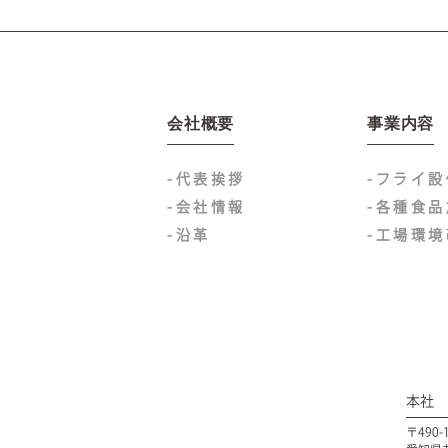
会社概要
事業内容
-代表挨拶
-フライ
-会社情報
-各種食
-沿革
-工場環
本社
〒490-