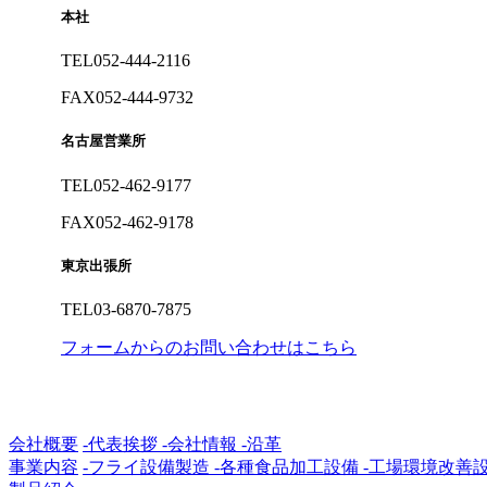
本社
TEL
052-444-2116
FAX
052-444-9732
名古屋営業所
TEL
052-462-9177
FAX
052-462-9178
東京出張所
TEL
03-6870-7875
フォームからのお問い合わせはこちら
会社概要
-代表挨拶
-会社情報
-沿革
事業内容
-フライ設備製造
-各種食品加工設備
-工場環境改善